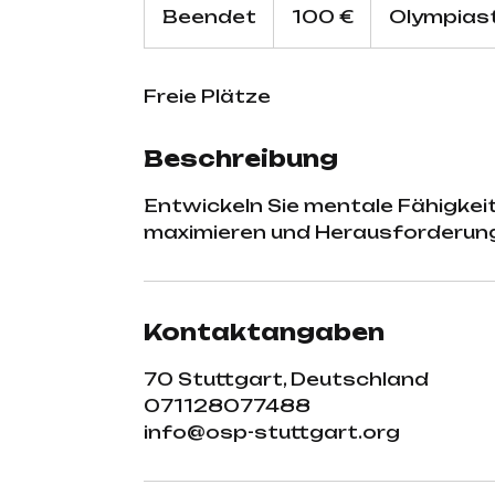
Euro
Beendet
B
100 €
Olympias
e
e
Freie Plätze
n
d
e
Beschreibung
t
Entwickeln Sie mentale Fähigkeit
maximieren und Herausforderunge
Kontaktangaben
70 Stuttgart, Deutschland
071128077488
info@osp-stuttgart.org